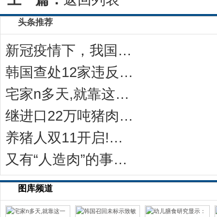
头条推荐
新冠疫情下，我国猪价及肉价高涨，法国猪肉却不
韩国查处12家违反《食品卫生法》的冷冻饺子
宅家n多天,就靠这一碗“感冒灵味“的拉面说
继进口22万吨猪肉后，中国对西班牙等国宣布一
养猪人双11开启!今年有10万家猪场在网上采
又有“人造肉”的事儿？科学家：无需饲养和屠宰
图库频道