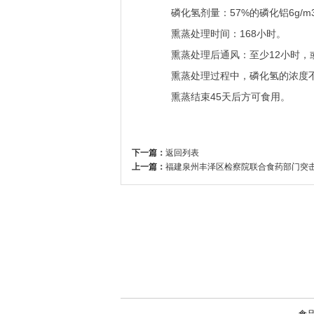
磷化氢剂量：57%的磷化铝6g/m3
熏蒸处理时间：168小时。
熏蒸处理后通风：至少12小时，或磷
熏蒸处理过程中，磷化氢的浓度不得
熏蒸结束45天后方可食用。
下一篇：
返回列表
上一篇：
福建泉州丰泽区检察院联合食药部门突