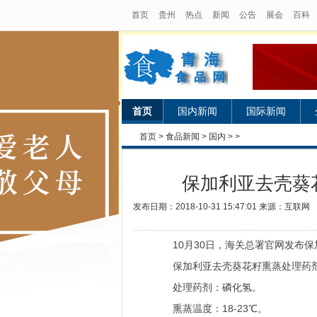
首页
贵州
热点
新闻
公告
展会
百科
首页
国内新闻
国际新闻
首页
>
食品新闻
>
国内
> >
保加利亚去壳葵
发布日期：2018-10-31 15:47:01 来源：互联网
10月30日，海关总署官网发布保
保加利亚去壳葵花籽熏蒸处理药
处理药剂：磷化氢。
熏蒸温度：18-23℃。