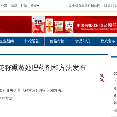
标准
法规
行情
更多
手机食品饮料招商网
食品
企业新闻
抽检通告
价格行情
食品知识
权威发布
花籽熏蒸处理药剂和方法发布
2
2
蒸
加利亚去壳葵花籽熏蒸处理药剂和方法。
新
剂和方法
韩
宅