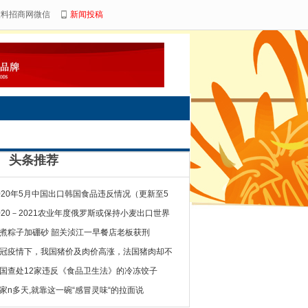
饮料招商网微信
新闻投稿
头条推荐
020年5月中国出口韩国食品违反情况（更新至5
020－2021农业年度俄罗斯或保持小麦出口世界
煮粽子加硼砂 韶关浈江一早餐店老板获刑
冠疫情下，我国猪价及肉价高涨，法国猪肉却不
国查处12家违反《食品卫生法》的冷冻饺子
家n多天,就靠这一碗“感冒灵味“的拉面说