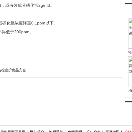
，或有效成分磷化氢2g/m3。
化氢浓度降至0.1ppm以下。
低于200ppm。
宅
击检查护食品安全
幼