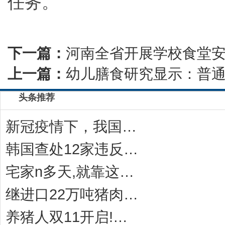
任务。
下一篇：
河南全省开展学校食堂安
上一篇：
幼儿膳食研究显示：普
头条推荐
新冠疫情下，我国猪价及肉价高涨，法国猪肉却不
韩国查处12家违反《食品卫生法》的冷冻饺子
宅家n多天,就靠这一碗“感冒灵味“的拉面说
继进口22万吨猪肉后，中国对西班牙等国宣布一
养猪人双11开启!今年有10万家猪场在网上采