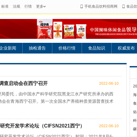
标准
法规
行情
更多
手机食品饮料招商网
食品
企业新闻
抽检通告
价格行情
食品知识
权威发布
调查启动会在西宁召开
2022-06-10
2
管理局委托，由中国水产科学研究院黑龙江水产研究所承办的西
海
动会在青海西宁召开。第一次全国水产养殖种质资源普查技术
食
佑
科
研究开发学术论坛（CIFSN2021西宁）
2022-06-10
碾
开发学术论坛（CIFSN2021西宁） 时间：2021年8月6-