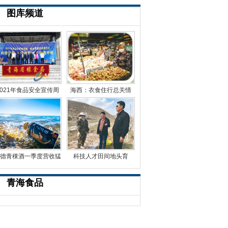
图库频道
2021年食品安全宣传周
海西：衣食住行总关情
粮食质量安全宣传日活
德青稞酒一季度营收猛
科技人才田间地头育
增87%，高端产品净增5
出“富民果”
青海食品